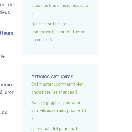
ion de
tabac ou boutique spécialisée
leur.
?
Quelles sont les lois
concernant le fait de fumer
tteurs
au volant ?
 le
Articles similaires
éduire
Coil master : comment bien
éliorer
choisir ses résistances ?
Safety goggles : pourquoi
sont-ils essentiels pour le DIY
s de
?
t
Le cannabidiol pour chats :