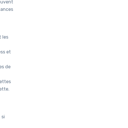
euvent
tances
 les
ess et
es de
rettes
ette.
 si