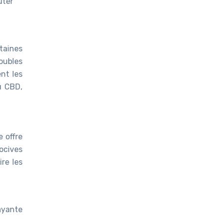
uter
taines
oubles
nt les
u CBD,
e offre
ocives
re les
rayante