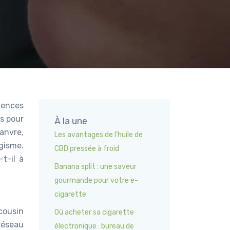
uences
s pour
À la une
anvre,
Les avantages de l’huile de
gisme.
CBD pressée à froid
t-il à
Banana split : une saveur
gourmande pour votre e-
cigarette
cousin
Où acheter sa cigarette
réseau
électronique : bureau de