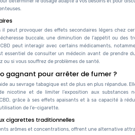
our déterminer le dosage adapté à vos besoins et pour disc
enteuses.
aires
 il peut provoquer des effets secondaires légers chez cer
heresse buccale, une diminution de l’appétit ou des tr
le CBD peut interagir avec certains médicaments, notamme
 est essentiel de consulter un médecin avant de prendre d
tez ou si vous souffrez de problèmes de santé.
duo gagnant pour arrêter de fumer ?
’aide au sevrage tabagique est de plus en plus répandue. Ell
 nicotine et de limiter l’exposition aux substances n
BD, grâce à ses effets apaisants et à sa capacité à rédui
tilisation de l’e-cigarette.
ux cigarettes traditionnelles
rents arômes et concentrations, offrent une alternative att