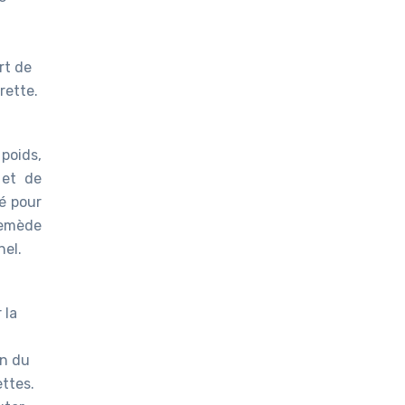
rt de
rette.
 poids,
 et de
é pour
remède
nel.
 la
on du
ttes.