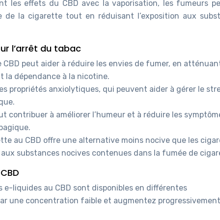
ant les effets du CBD avec la vaporisation, les fumeurs p
e de la cigarette tout en réduisant l’exposition aux subs
r l’arrêt du tabac
e CBD peut aider à réduire les envies de fumer, en atténuant
 la dépendance à la nicotine.
 propriétés anxiolytiques, qui peuvent aider à gérer le str
ique.
t contribuer à améliorer l’humeur et à réduire les symptôm
abagique.
ette au CBD offre une alternative moins nocive que les ciga
ion aux substances nocives contenues dans la fumée de cigar
u CBD
s e-liquides au CBD sont disponibles en différentes
r une concentration faible et augmentez progressivement