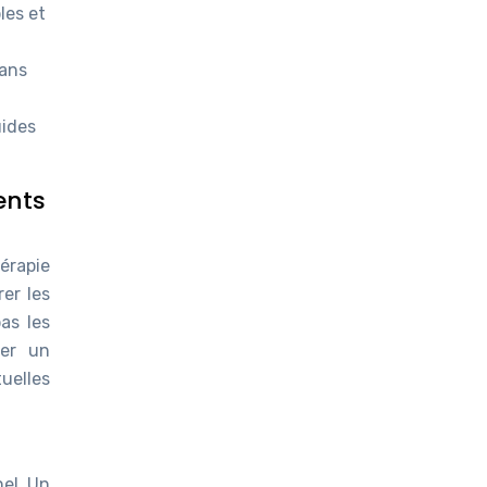
les et
sans
uides
ents
érapie
er les
as les
ter un
tuelles
el. Un