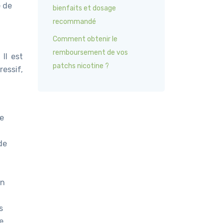
e de
bienfaits et dosage
recommandé
Comment obtenir le
remboursement de vos
Il est
patchs nicotine ?
ressif,
re
de
en
s
e