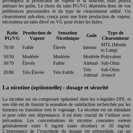
privilégiera la production de vapeur et la douceur, mais pourra
atténuer les goûts. Le choix du ratio PG/VG dépendra donc de vos
préférences personnelles et du type de clearomiseur utilisé. Un
clearomiseur sub-ohm, conçu pour une forte production de vapeur,
nécessitera un ratio élevé en VG pour éviter les fuites.
Ratio
Production de
Sensation
Type de
Goût
PG/VG
Vapeur
Nicotinique
Clearomiseur
MTL (Mouth
70/30
Faible
Élevée
Intense
to Lung)
50/50
Modérée
Modérée
Modérée
Polyvalent
30/70
Élevée
Faible
Atténué
Sub-Ohm
Très
Sub-Ohm
20/80
Très Élevée
Très Faible
Atténué
Avancé
La nicotine (optionnelle) : dosage et sécurité
La nicotine est un composant optionnel dans les e-liquides DIY, et
son rôle est de fournir la sensation de satisfaction recherchée par les
fumeurs en transition vers le vapotage. La nicotine est un stimulant
et peut créer une dépendance, il est donc crucial de l’utiliser avec
précaution. Les concentrations de nicotine courantes varient
généralement entre 0 mg/ml (sans nicotine) et 20 mg/ml.
L’importance de l’exactitude du dosage est primordiale, car un