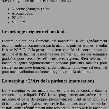
50/50, 6mg/ml de nicotine et 10% d’arômes :
Nicotine (20mg/ml) : 9ml
Arômes : 3ml
PG : 9ml
VG : 9ml
Le mélange : rigueur et méthode
L’ordre d’ajout des éléments est important. Il est généralement
recommandé de commencer par la nicotine, puis les arômes, et enfin
la base PG/VG. Cela permet de mieux contrôler la concentration de
nicotine et de faciliter le mélange des arômes. Utilisez des seringues
graduées pour verser les éléments avec rigueur. Bien refermer le
flacon et agiter vigoureusement pendant plusieurs minutes pour
assurer un mélange homogène. Un mélange homogène est essentiel
pour une distribution uniforme des goûts et de la nicotine.
Le steeping : L’Art de la patience (maturation)
Le « steeping », ou maturation, est une étape cruciale dans la
création d’un e-liquide DIY. Le steeping permet aux arômes de se
mélanger et de se développer pleinement, résultant en un goût plus
riche et complexe. Laisser reposer le flacon dans un endroit sombre
et frais, agiter régulièrement (une fois par jour) et ouvrir le flacon de