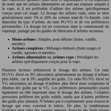
de noter que les arômes alimentaires ne sont pas toujours adaptés à
la vape, et il est préférable d’utiliser des arômes spécifiquement
conçus pour cet usage. Le dosage des arômes varie, mais se situe
généralement entre 5% et 20% du volume total de l’e-liquide, cela
dépendra du type d’arôme, du ratio PG/VG et de vos préférences
personnelles. Ce dosage est un consensus dans la communauté du
vapotage, partagé par les guides de fabricants d’arômes reconnus.
Mono-arômes :
Simples, pour débuter (fraise, vanille,
menthe).
Arômes complexes :
Mélanges élaborés (fruits rouges et
vanille, agrumes et menthe).
Arômes alimentaires vs. arômes vape :
Privilégier les
arômes spécifiquement conçus pour la vape.
Plusieurs facteurs influencent le dosage des arômes. Un ratio
PG/VG élevé en PG nécessitera généralement un dosage d’arômes
plus faible, car le PG amplifie les goûts. Un ratio PG/VG élevé en
VG nécessitera un dosage d’arômes plus élevé pour compenser la
dilution des goûts par la VG. Les préférences personnelles jouent
également un rôle important dans le dosage des arômes. Certaines
personnes préfèrent des goûts subtils, tandis que d’autres préfèrent
des goûts plus intenses. N’hésitez pas à expérimenter pour trouver le
dosage qui vous convient le mieux. De plus, la combinaison
d’arômes peut créer des saveurs uniques. Associer des fruits rouges