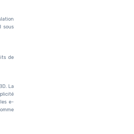
slation
l sous
its de
BD. La
licité
 les e-
 comme