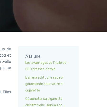
lus de
pod et
À la une
t-elle
Les avantages de l’huile de
pleine
CBD pressée à froid
Banana split : une saveur
gourmande pour votre e-
cigarette
 Elles
Où acheter sa cigarette
électronique : bureau de