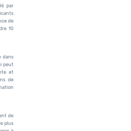
lé par
icants
nce de
dre 10
e dans
ui peut
nte et
ons de
mation
ent de
e plus
grer à