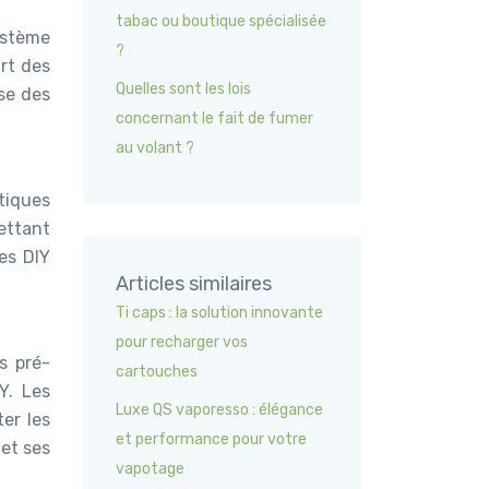
tabac ou boutique spécialisée
ystème
?
art des
Quelles sont les lois
se des
concernant le fait de fumer
au volant ?
tiques
ettant
des DIY
Articles similaires
Ti caps : la solution innovante
pour recharger vos
s pré-
cartouches
Y. Les
Luxe QS vaporesso : élégance
er les
et performance pour votre
 et ses
vapotage