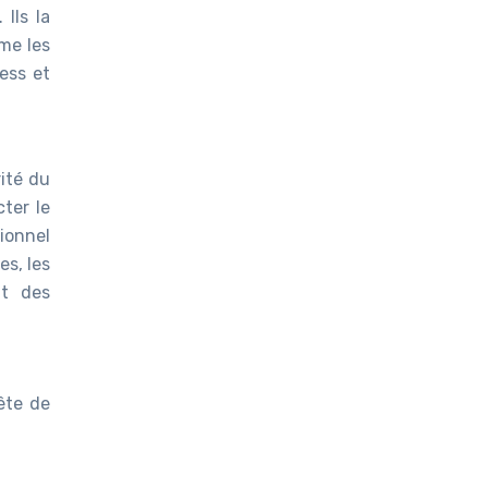
Ils la
me les
ess et
rité du
ter le
ionnel
s, les
nt des
ête de