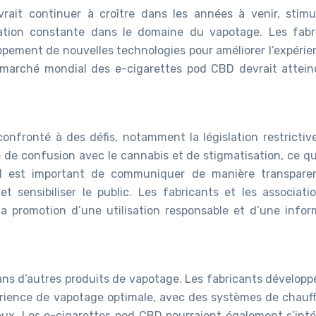
ait continuer à croître dans les années à venir, stimu
ation constante dans le domaine du vapotage. Les fabr
oppement de nouvelles technologies pour améliorer l’expérie
marché mondial des e-cigarettes pod CBD devrait attein
nfronté à des défis, notamment la législation restrictiv
e de confusion avec le cannabis et de stigmatisation, ce q
. Il est important de communiquer de manière transpare
t sensibiliser le public. Les fabricants et les associati
a promotion d’une utilisation responsable et d’une infor
dans d’autres produits de vapotage. Les fabricants développ
érience de vapotage optimale, avec des systèmes de chauff
eux. Les e-cigarettes pod CBD pourraient également s’inté