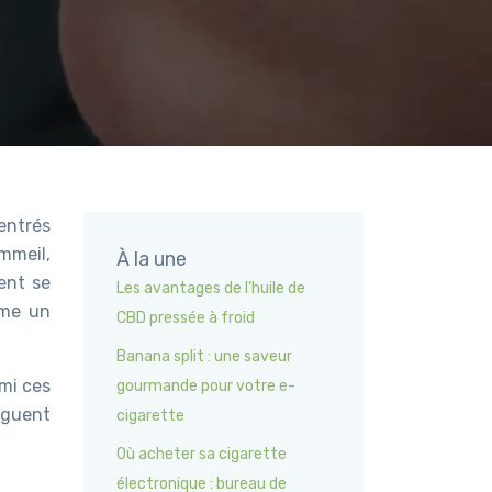
entrés
mmeil,
À la une
ent se
Les avantages de l’huile de
ême un
CBD pressée à froid
Banana split : une saveur
rmi ces
gourmande pour votre e-
nguent
cigarette
Où acheter sa cigarette
électronique : bureau de