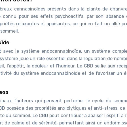
breux cannabinoïdes présents dans la plante de chanvre.
 connu pour ses effets psychoactifs, par son absence d
riétés relaxantes et apaisantes, ce qui en fait un allié pr
 sommeil.
oïde
nt avec le système endocannabinoïde, un système compl
 système joue un rôle essentiel dans la régulation de nomb
, l’appétit, la douleur et l’humeur. Le CBD se lie aux réc
ctivité du système endocannabinoïde et de favoriser un é
ress
ncipaux facteurs qui peuvent perturber le cycle du somme
 possède des propriétés anxiolytiques et anti-stress, ce 
ité du sommeil. Le CBD peut contribuer à apaiser l’esprit, à 
tat de calme et de sérénité, permettant ainsi un endormis