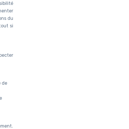
ibilité
menter
ions du
out si
pecter
é de
e
ement.