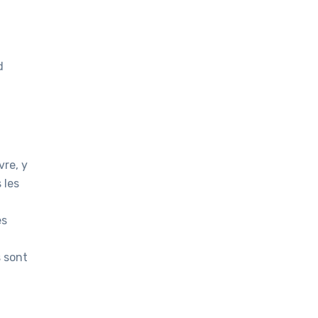
d
vre, y
 les
es
s sont