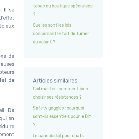
tabac ou boutique spécialisée
 Il se
?
’effet
Quelles sont les lois
écieux
concernant le fait de fumer
au volant ?
exe de
reuses
epteurs
tat de
Articles similaires
Coil master : comment bien
choisir ses résistances ?
Safety goggles : pourquoi
il. De
sont-ils essentiels pour le DIY
qui en
?
réduire
sement
Le cannabidiol pour chats :