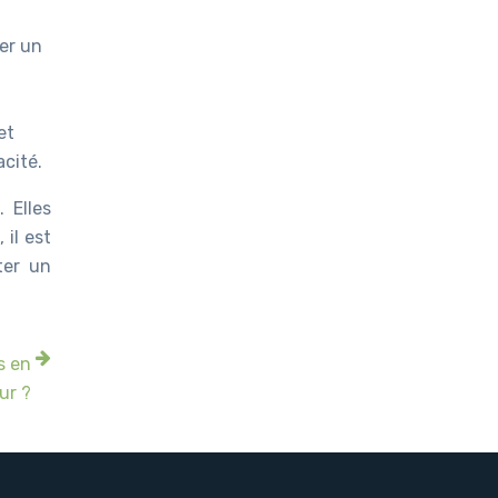
er un
et
acité.
 Elles
il est
ter un
s en
ur ?