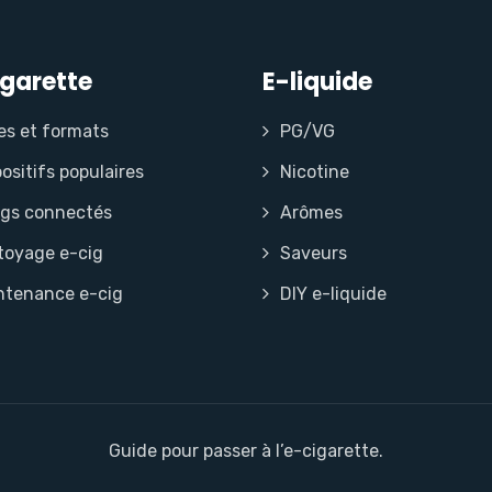
igarette
E-liquide
es et formats
PG/VG
ositifs populaires
Nicotine
igs connectés
Arômes
toyage e-cig
Saveurs
ntenance e-cig
DIY e-liquide
Guide pour passer à l’e-cigarette.