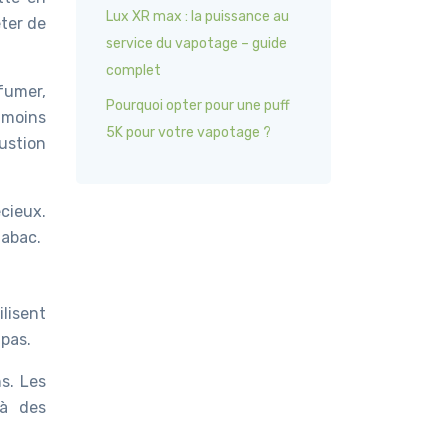
Lux XR max : la puissance au
êter de
service du vapotage – guide
complet
fumer,
Pourquoi opter pour une puff
 moins
5K pour votre vapotage ?
bustion
écieux.
tabac.
ilisent
 pas.
s. Les
 à des