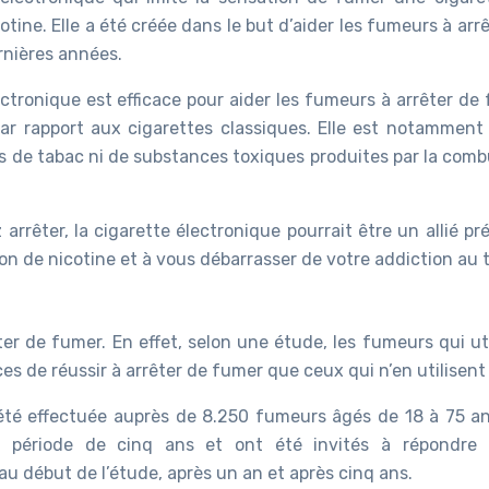
tine. Elle a été créée dans le but d’aider les fumeurs à arr
rnières années.
ctronique est efficace pour aider les fumeurs à arrêter de 
ar rapport aux cigarettes classiques. Elle est notamment
pas de tabac ni de substances toxiques produites par la com
rrêter, la cigarette électronique pourrait être un allié pr
on de nicotine et à vous débarrasser de votre addiction au 
ter de fumer. En effet, selon une étude, les fumeurs qui ut
s de réussir à arrêter de fumer que ceux qui n’en utilisent
 été effectuée auprès de 8.250 fumeurs âgés de 18 à 75 an
e période de cinq ans et ont été invités à répondre
au début de l’étude, après un an et après cinq ans.