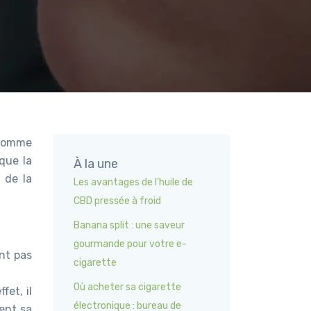
 comme
 que la
À la une
 de la
Les avantages de l’huile de
CBD pressée à froid
Banana split : une saveur
gourmande pour votre e-
ent pas
cigarette
Où acheter sa cigarette
et, il
électronique : bureau de
ent sa