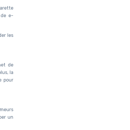
arette
 de e-
er les
met de
lus, la
e pour
umeurs
per un