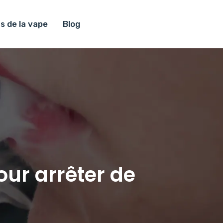
s de la vape
Blog
our arrêter de