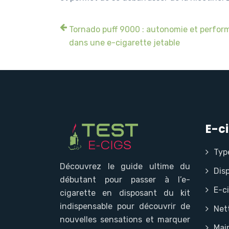
Tornado puff 9000 : autonomie et perfo
dans une e-cigarette jetable
E-c
Typ
Découvrez le guide ultime du
Disp
débutant pour passer à l’e-
E-c
cigarette en disposant du kit
indispensable pour découvrir de
Net
nouvelles sensations et marquer
Mai