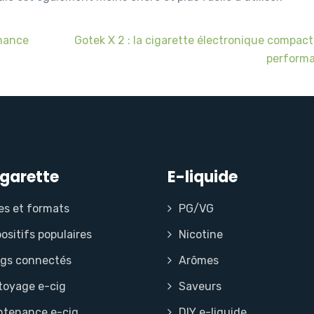
rmance
Gotek X 2 : la cigarette électronique compact
perform
igarette
E-liquide
es et formats
PG/VG
ositifs populaires
Nicotine
igs connectés
Arômes
toyage e-cig
Saveurs
ntenance e-cig
DIY e-liquide