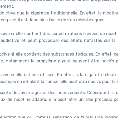
tement.
ictive que la cigarette traditionnelle. En effet, la nicotin
orps et il est donc plus facile de s’en désintoxiquer.
ocive si elle contient des concentrations élevées de nicoti
 addictive et peut provoquer des effets néfastes sur la 
cive si elle contient des substances toxiques. En effet, c
ue, notamment le propylène glycol, peuvent être nocifs p
ive si elle est mal utilisée. En effet, si la cigarette élect
 exemple en inhalant la fumée, elle peut être nocive pour la 
ésente des avantages et des inconvénients. Cependant, si e
ux de nicotine adapté, elle peut être un allié précieux po
 électronique qui imite la sensation de fumer une cigare