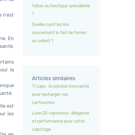
tabac ou boutique spécialisée
?
e n’est
Quelles sont les lois
concernant le fait de fumer
ne. En
au volant ?
santé,
ertains
our la
Articles similaires
ronique
Ti caps : la solution innovante
santé.
pour recharger vos
cartouches
lle est
Luxe QS vaporesso : élégance
ur les
et performance pour votre
vapotage
tte en