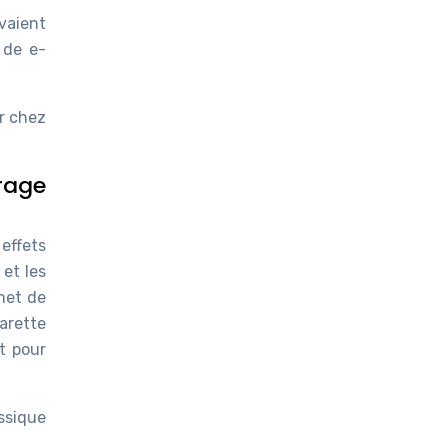
vaient
 de e-
er chez
rage
effets
 et les
rmet de
garette
nt pour
assique