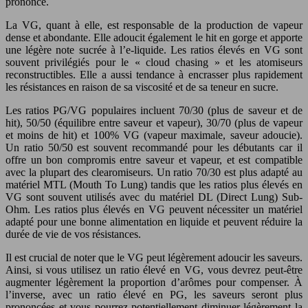
prononcé.
La VG, quant à elle, est responsable de la production de vapeur
dense et abondante. Elle adoucit également le hit en gorge et apporte
une légère note sucrée à l’e-liquide. Les ratios élevés en VG sont
souvent privilégiés pour le « cloud chasing » et les atomiseurs
reconstructibles. Elle a aussi tendance à encrasser plus rapidement
les résistances en raison de sa viscosité et de sa teneur en sucre.
Les ratios PG/VG populaires incluent 70/30 (plus de saveur et de
hit), 50/50 (équilibre entre saveur et vapeur), 30/70 (plus de vapeur
et moins de hit) et 100% VG (vapeur maximale, saveur adoucie).
Un ratio 50/50 est souvent recommandé pour les débutants car il
offre un bon compromis entre saveur et vapeur, et est compatible
avec la plupart des clearomiseurs. Un ratio 70/30 est plus adapté au
matériel MTL (Mouth To Lung) tandis que les ratios plus élevés en
VG sont souvent utilisés avec du matériel DL (Direct Lung) Sub-
Ohm. Les ratios plus élevés en VG peuvent nécessiter un matériel
adapté pour une bonne alimentation en liquide et peuvent réduire la
durée de vie de vos résistances.
Il est crucial de noter que le VG peut légèrement adoucir les saveurs.
Ainsi, si vous utilisez un ratio élevé en VG, vous devrez peut-être
augmenter légèrement la proportion d’arômes pour compenser. À
l’inverse, avec un ratio élevé en PG, les saveurs seront plus
prononcées et vous pourrez potentiellement diminuer légèrement la