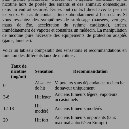
nicotine hors de portée des enfants et des animaux domestiques,
dans un endroit sécurisé. Évitez tout contact direct avec la peau et
les yeux. En cas de contact, rincez abondamment à l’eau claire. Si
vous ressentez des symptômes de surdosage (nausées, vertiges,
maux de tête, accélération du rythme cardiaque), arrêtez
immédiatement de vapoter et consultez un médecin. La manipulation
de nicotine pure nécessite des équipements de protection adaptés
(gants, lunettes).
Voici un tableau comparatif des sensations et recommandations en
fonction des différents taux de nicotine :
Taux de
nicotine
Sensation
Recommandation
(mg/ml)
Absence
Vapoteurs sans dépendance, recherche
0
de hit
de saveur uniquement
Anciens fumeurs légers, vapoteurs
3-6
Hit léger
occasionnels
Hit
12-18
Anciens fumeurs modérés
modéré
Anciens fumeurs importants (taux
20
Hit fort
maximal autorisé en Europe)