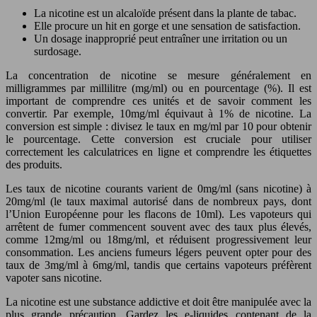
La nicotine est un alcaloïde présent dans la plante de tabac.
Elle procure un hit en gorge et une sensation de satisfaction.
Un dosage inapproprié peut entraîner une irritation ou un
surdosage.
La concentration de nicotine se mesure généralement en
milligrammes par millilitre (mg/ml) ou en pourcentage (%). Il est
important de comprendre ces unités et de savoir comment les
convertir. Par exemple, 10mg/ml équivaut à 1% de nicotine. La
conversion est simple : divisez le taux en mg/ml par 10 pour obtenir
le pourcentage. Cette conversion est cruciale pour utiliser
correctement les calculatrices en ligne et comprendre les étiquettes
des produits.
Les taux de nicotine courants varient de 0mg/ml (sans nicotine) à
20mg/ml (le taux maximal autorisé dans de nombreux pays, dont
l’Union Européenne pour les flacons de 10ml). Les vapoteurs qui
arrêtent de fumer commencent souvent avec des taux plus élevés,
comme 12mg/ml ou 18mg/ml, et réduisent progressivement leur
consommation. Les anciens fumeurs légers peuvent opter pour des
taux de 3mg/ml à 6mg/ml, tandis que certains vapoteurs préfèrent
vapoter sans nicotine.
La nicotine est une substance addictive et doit être manipulée avec la
plus grande précaution. Gardez les e-liquides contenant de la