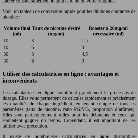
altérer considérablement le goût et le hit de votre e-liquide.
Voici un tableau de conversion rapide pour les dilutions courantes de
nicotine :
Volume final
Taux de nicotine désiré
Booster à 20mg/ml
(ml)
(mg/ml)
nécessaire (ml)
10
3
1.5
10
6
3
30
3
4.5
30
6
9
Utiliser des calculatrices en ligne : avantages et
inconvénients
Les calculatrices en ligne simplifient grandement le processus de
dosage. Elles vous permettent de calculer rapidement et précisément
les quantités de chaque ingrédient, en tenant compte de tous les
paramètres (taux de nicotine, ratio PG/VG, proportion d’arômes).
Elles sont particulièrement utiles pour les débutants et ceux qui
souhaitent gagner du temps. Cependant, il est important de les
utiliser avec précaution.
Il existe de nombreuses calculatrices en ligne disponibles