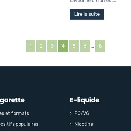
saveur, le citron est…
Lire la suite
1
2
3
4
5
6
…
8
igarette
E-liquide
es et formats
PG/VG
ositifs populaires
Nicotine