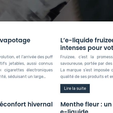
e vapotage
L’e-liquide fruize
intenses pour vo
ution, et l’arrivée des puff
Fruizee, c’est la prome
ifs jetables, aussi connus
savoureuse, portée par des
cigarettes électroniques
La marque s’est imposée 
ité, séduisant un large…
qualité de ses produits et e
Lire la suite
réconfort hivernal
Menthe fleur : un
e-liquide