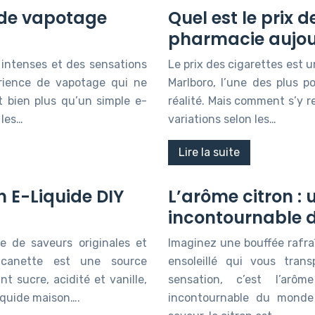
 de vapotage
Quel est le prix
pharmacie aujou
intenses et des sensations
Le prix des cigarettes est 
rience de vapotage qui ne
Marlboro, l’une des plus 
st bien plus qu’un simple e-
réalité. Mais comment s’y re
 les…
variations selon les…
Lire la suite
n E-Liquide DIY
L’arôme citron : 
incontournable d
e de saveurs originales et
Imaginez une bouffée rafra
 canette est une source
ensoleillé qui vous tran
t sucre, acidité et vanille,
sensation, c’est l’arô
liquide maison….
incontournable du monde