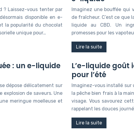
 ? Laissez-vous tenter par
Imaginez une bouffée qui v
désormais disponible en e-
de fraîcheur. C’est ce que l
et la popularité du chocolat
liquide au CBD. Un ingr
sorielle unique pour…
promesses pour les vapoteu
Lire la suite
ée : un e-liquide
L’e-liquide goût i
pour l’été
se dépose délicatement sur
Imaginez-vous installé sur u
e explosion de saveurs. Une
la pêche bien frais à la main
d’une meringue moelleuse et
visage. Vous savourez cett
rappelant les douces journ
Lire la suite