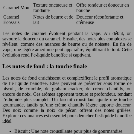
Texture onctueuse et
Offre rondeur et douceur en
Caramel Mou
fondante
bouche
Caramel
Notes de beurre et de
Douceur réconfortante et
Écossais
lait
crémeuse
Les notes de caramel évoluent pendant la vape. Au début, on
savoure la douceur du caramel. Ensuite, des notes plus complexes se
révèlent, comme des nuances de beurre ou de noisette. En fin de
vape, une légère amertume peut apparaître, équilibrant le tout. Cette
évolution rend l’e-liquide banoffee si captivant.
Les notes de fond : la touche finale
Les notes de fond enrichissent et complexifient le profil aromatique
de l’e-liquide banoffee. Elles peuvent se présenter sous forme de
biscuit, de crumble, de graham cracker, de crème chantilly, ou
encore de noix. Ces arômes apportent texture et profondeur, rendant
l’e-liquide plus complet. Un biscuit croustillant ajoute une touche
gourmande, tandis qu’une crème chantilly légère apporte douceur.
Des noix comme la noix de pécan offrent des notes grillées.
Explorer ces nuances est essentiel pour dénicher l’e-liquide banoffee
idéal.
Biscuit : Une note croustillante pour plus de gourmandise.