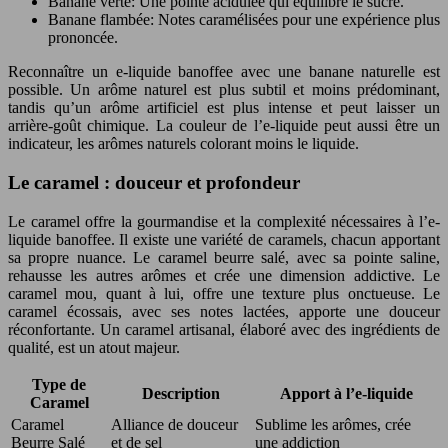
Banane verte: Une pointe acidulée qui équilibre le sucre.
Banane flambée: Notes caramélisées pour une expérience plus
prononcée.
Reconnaître un e-liquide banoffee avec une banane naturelle est
possible. Un arôme naturel est plus subtil et moins prédominant,
tandis qu’un arôme artificiel est plus intense et peut laisser un
arrière-goût chimique. La couleur de l’e-liquide peut aussi être un
indicateur, les arômes naturels colorant moins le liquide.
Le caramel : douceur et profondeur
Le caramel offre la gourmandise et la complexité nécessaires à l’e-
liquide banoffee. Il existe une variété de caramels, chacun apportant
sa propre nuance. Le caramel beurre salé, avec sa pointe saline,
rehausse les autres arômes et crée une dimension addictive. Le
caramel mou, quant à lui, offre une texture plus onctueuse. Le
caramel écossais, avec ses notes lactées, apporte une douceur
réconfortante. Un caramel artisanal, élaboré avec des ingrédients de
qualité, est un atout majeur.
Type de
Description
Apport à l’e-liquide
Caramel
Caramel
Alliance de douceur
Sublime les arômes, crée
Beurre Salé
et de sel
une addiction